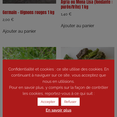
Agria ou Mona Lisa (fondante :
purée/frite) 1 kg
Germain – Oignons rouges 1 kg
1,40
€
2,00
€
Ajouter au panier
Ajouter au panier
Confidentialité et cookies : ce site utilise des cookies. En
continuant à naviguer sur ce site, vous acceptez que
nous en utilisions.
Pour en savoir plus, y compris sur la façon de contrôler
Virginie – Blettes couleurs (
les cookies, reportez-vous à ce qui suit :
botte)
Accepter
Refuser
3,20
€
Virginie – Salade – Jeunes
En savoir plus
pousses asiatique (moutarde
Ajouter au panier