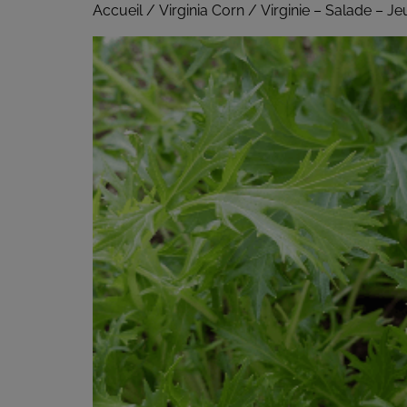
Accueil
/
Virginia Corn
/ Virginie – Salade – J