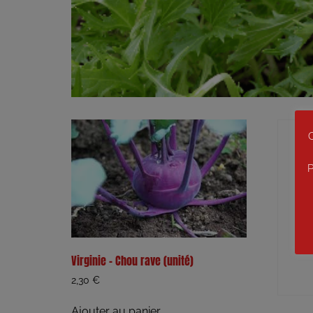
C
P
Virginie – Chou rave (unité)
2,30
€
Ajouter au panier