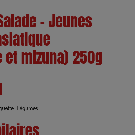
 Salade – Jeunes
siatique
 et mizuna) 250g
quette :
Légumes
ilaires