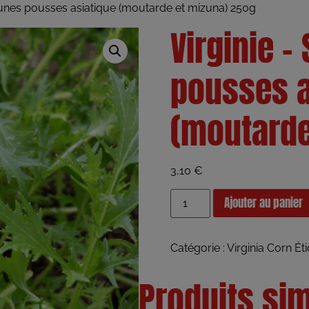
eunes pousses asiatique (moutarde et mizuna) 250g
Virginie –
pousses a
(moutarde
3,10
€
Ajouter au panier
Catégorie :
Virginia Corn
Éti
Produits sim