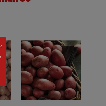
nt
s,