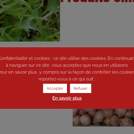
onfidentialité et cookies : ce site utilise des cookies. En continua
à naviguer sur ce site, vous acceptez que nous en utilisions.
our en savoir plus, y compris sur la façon de contrôler les cookie
reportez-vous à ce qui suit :
Accepter
Refuser
En savoir plus