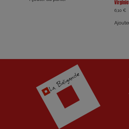
Virgini
6,10
€
Ajoute