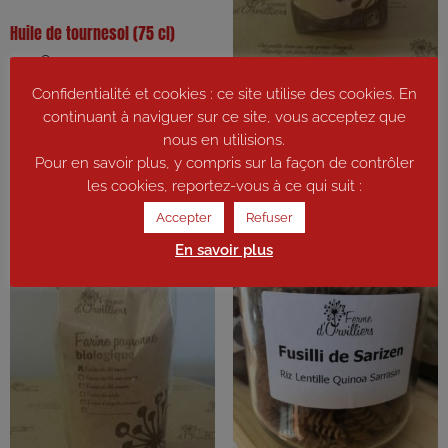
Huile de tournesol (75 cl)
7,20
€
Confidentialité et cookies : ce site utilise des cookies. En
Farine d’engrain petit épeautre
Ajouter au panier
continuant à naviguer sur ce site, vous acceptez que
T110 500 g
nous en utilisions.
2,80
€
Pour en savoir plus, y compris sur la façon de contrôler
les cookies, reportez-vous à ce qui suit :
Ajouter au panier
Accepter
Refuser
En savoir plus