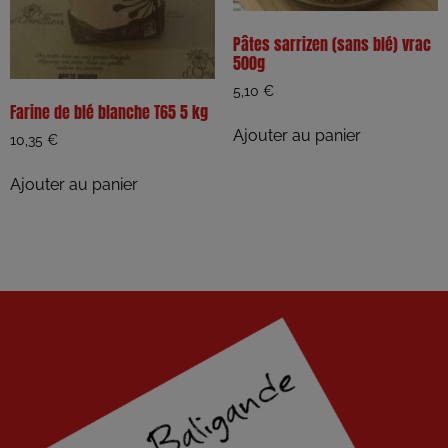
Pâtes sarrizen (sans blé) vrac
500g
5,10
€
Farine de blé blanche T65 5 kg
Ajouter au panier
10,35
€
Ajouter au panier