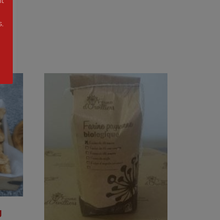
nt
s,
g