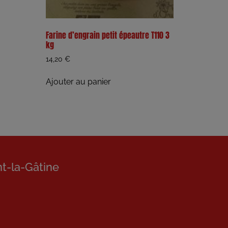
Farine d’engrain petit épeautre T110 3
kg
14,20
€
Ajouter au panier
nt-la-Gâtine