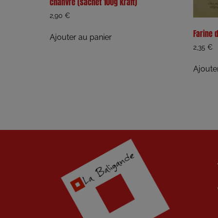
chanvre (sachet 100g kraft)
2,90
€
Farine 
Ajouter au panier
2,35
€
Ajoute