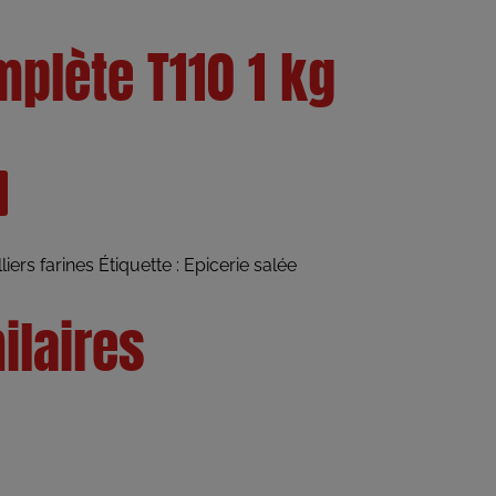
mplète T110 1 kg
liers farines
Étiquette :
Epicerie salée
ilaires