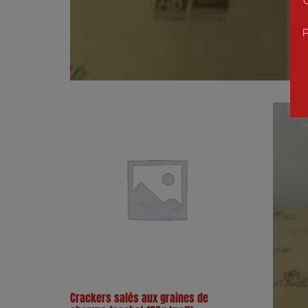
C
P
Crackers salés aux graines de