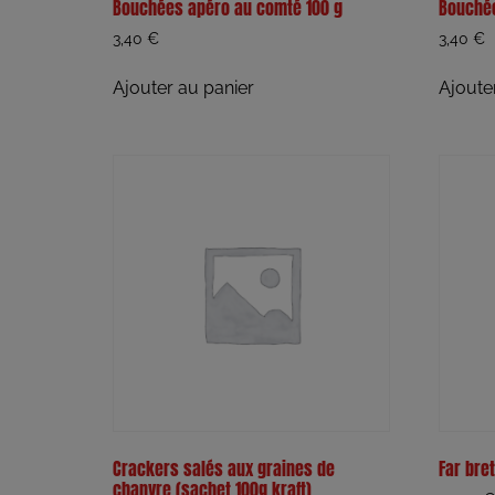
Bouchées apéro au comté 100 g
Bouchée
3,40
€
3,40
€
Ajouter au panier
Ajoute
Crackers salés aux graines de
Far bret
chanvre (sachet 100g kraft)