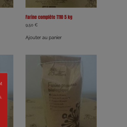
Farine complète T110 5 kg
9,50
€
Ajouter au panier
nt
s,