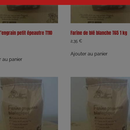
d’engrain petit épeautre T110
Farine de blé blanche T65 1 kg
2,35
€
Ajouter au panier
r au panier