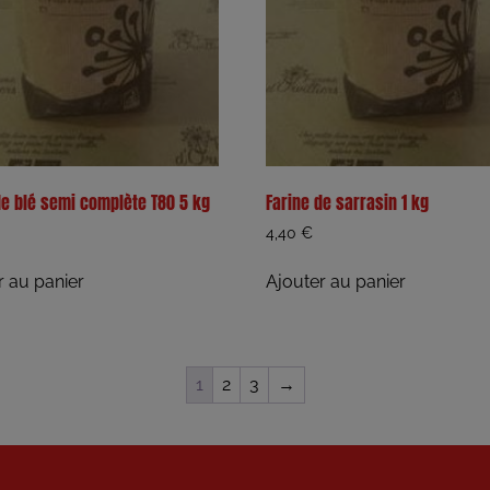
de blé semi complète T80 5 kg
Farine de sarrasin 1 kg
4,40
€
r au panier
Ajouter au panier
1
2
3
→