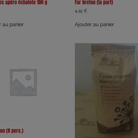
s apéro échalote 100 g
Far breton (la part)
4,15
€
r au panier
Ajouter au panier
on (8 pers.)