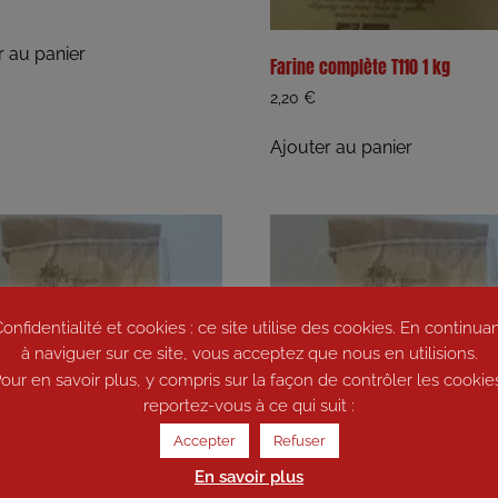
r au panier
Farine complète T110 1 kg
2,20
€
Ajouter au panier
onfidentialité et cookies : ce site utilise des cookies. En continua
à naviguer sur ce site, vous acceptez que nous en utilisions.
our en savoir plus, y compris sur la façon de contrôler les cookie
reportez-vous à ce qui suit :
Accepter
Refuser
En savoir plus