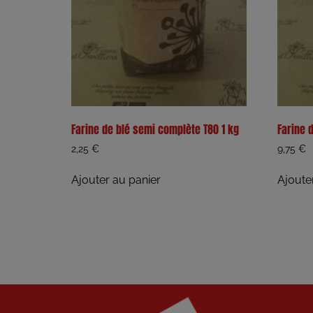
Farine de blé semi complète T80 1 kg
Farine 
2,25
€
9,75
€
Ajouter au panier
Ajoute