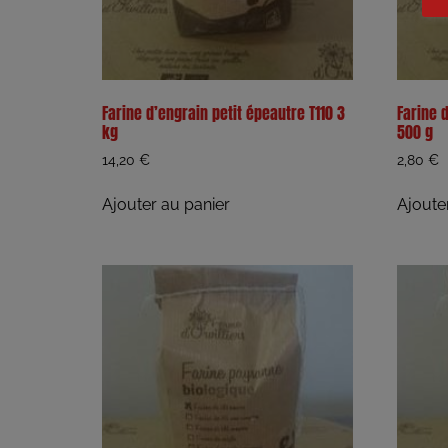
Farine d’engrain petit épeautre T110 3
Farine 
kg
500 g
14,20
€
2,80
€
Ajouter au panier
Ajoute