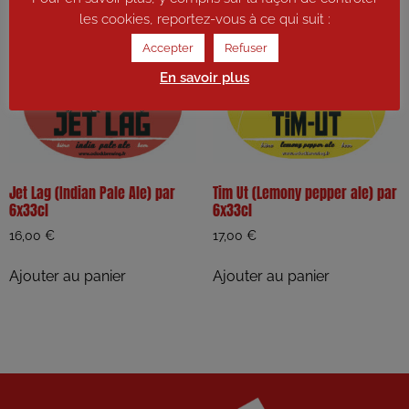
les cookies, reportez-vous à ce qui suit :
Accepter
Refuser
En savoir plus
Jet Lag (Indian Pale Ale) par
Tim Ut (Lemony pepper ale) par
6x33cl
6x33cl
16,00
€
17,00
€
Ajouter au panier
Ajouter au panier