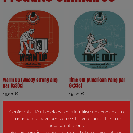
Warm Up (Woody strong ale)
Time Out (American Pale) par
par 6x33cl
6x33cl
19,00
€
15,00
€
Ajouter au panier
Ajouter au panier
Confidentialité et cookies : ce site utilise des cookies. En
continuant à naviguer sur ce site, vous acceptez que
nous en utilisions.
Pour en savoir plus, y compris sur la façon de contrôler