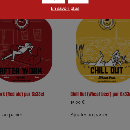
En savoir plus
ork (Red ale) par 6x33cl
Chill Out (Wheat beer) par 6x33
15,00
€
r au panier
Ajouter au panier