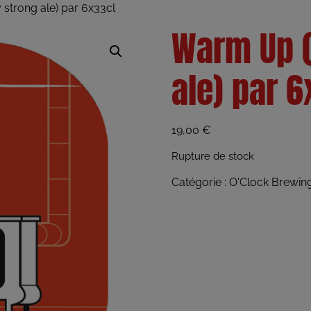
trong ale) par 6x33cl
Warm Up 
ale) par 6
19,00
€
Rupture de stock
Catégorie :
O'Clock Brewin