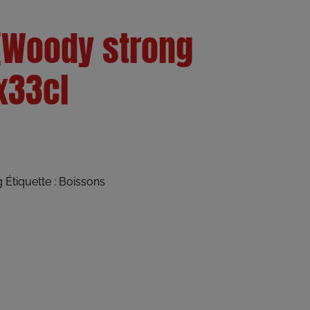
(Woody strong
x33cl
g
Étiquette :
Boissons