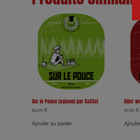
Sur le Pouce (saison) par 6x33cl
After w
15,00
€
17,00
€
Ajouter au panier
Ajoute