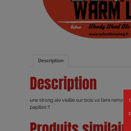
Description
Description
une strong ale vieillie sur bois va faire remont
C
papilles !!
P
Produits similair