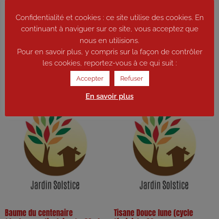
Tisane Verveine citronnée –
Tisane Tonique (réveil de
Confidentialité et cookies : ce site utilise des cookies. En
20g
l’organisme, pour le matin) –
continuant à naviguer sur ce site, vous acceptez que
30g
4,90
€
nous en utilisions.
5,90
€
Pour en savoir plus, y compris sur la façon de contrôler
Ajouter au panier
les cookies, reportez-vous à ce qui suit :
Ajouter au panier
Accepter
Refuser
En savoir plus
Baume du centenaire
Tisane Douce lune (cycle