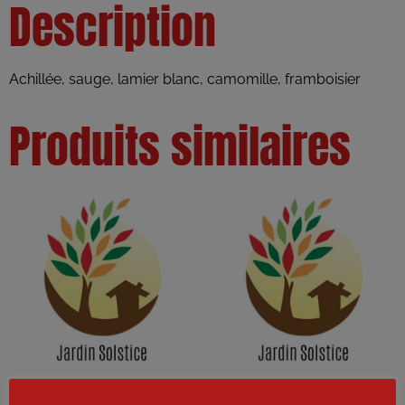
Description
Achillée, sauge, lamier blanc, camomille, framboisier
Produits similaires
Tisane Souplesse (drainage et
Tisane Jambes légères-30g