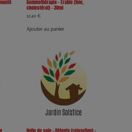
munité
Gemmothérapie – Erable (foie,
cholestérol) – 30ml
12,40
€
Ajouter au panier
en
Huile de soin – Détente (relaxation) –