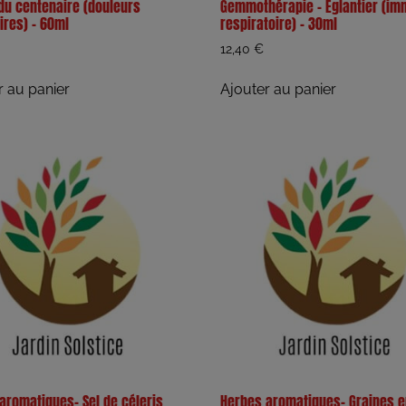
u centenaire (douleurs
Gemmothérapie – Eglantier (im
ires) – 60ml
respiratoire) – 30ml
12,40
€
r au panier
Ajouter au panier
aromatiques- Sel de céleris
Herbes aromatiques- Graines 