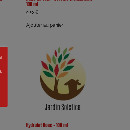
100 ml
9,30
€
Ajouter au panier
nt
s,
Hydrolat Rose – 100 ml