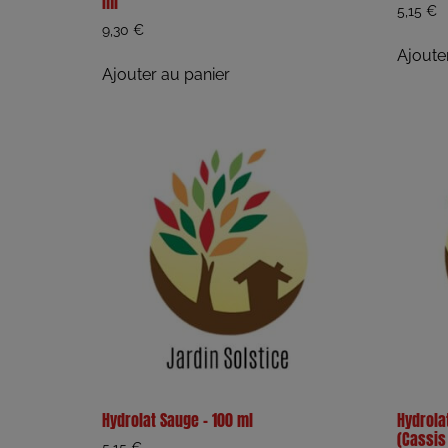
ml
5,15
€
9,30
€
Ajoute
Ajouter au panier
Hydrolat Sauge – 100 ml
Hydrolat
(Cassis
5,15
€