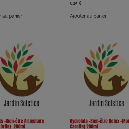
8,25
€
r au panier
Ajouter au panier
s -Bien-être Articulaire
Hydrolats -Bien-être Detox -(Ro
 Ortie)- 200ml
Carotte) 200ml