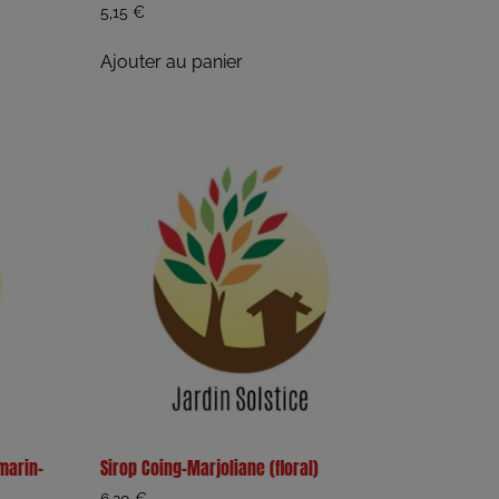
5,15
€
Ajouter au panier
marin-
Sirop Coing-Marjoliane (floral)
6,20
€