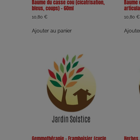
Baume du casse cou (cicatrisation,
Baume d
bleus, coups) – 60ml
articula
10,80
€
10,80
€
Ajouter au panier
Ajoute
Gemmothérapie – Framboisier (cycle
Herbes 