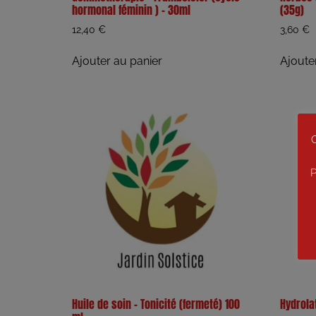
hormonal féminin ) – 30ml
(35g)
12,40
€
3,60
€
Ajouter au panier
Ajoute
C
P
Huile de soin – Tonicité (fermeté) 100
Hydrolat