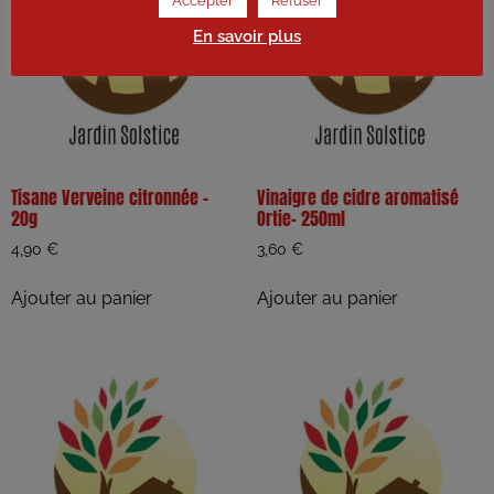
Accepter
Refuser
En savoir plus
Tisane Verveine citronnée –
Vinaigre de cidre aromatisé
20g
Ortie- 250ml
4,90
€
3,60
€
Ajouter au panier
Ajouter au panier