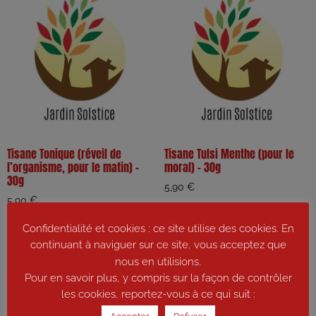
Tisane Tonique (réveil de
Tisane Tulsi Menthe (pour le
l’organisme, pour le matin) –
moral) – 30g
30g
5,90
€
5,90
€
Ajouter au panier
Confidentialité et cookies : ce site utilise des cookies. En
Ajouter au panier
continuant à naviguer sur ce site, vous acceptez que
nous en utilisions.
Pour en savoir plus, y compris sur la façon de contrôler
les cookies, reportez-vous à ce qui suit :