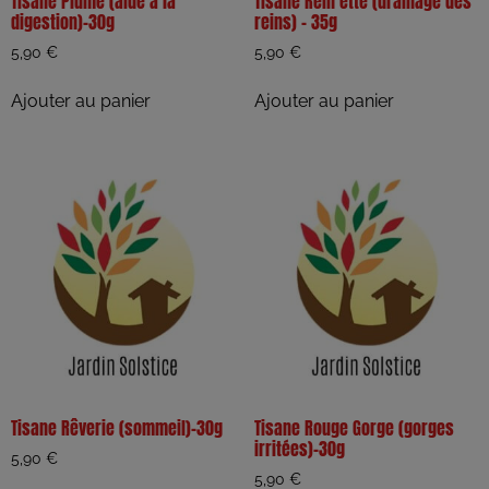
Tisane Plume (aide à la
Tisane Rein’ette (drainage des
digestion)-30g
reins) – 35g
5,90
€
5,90
€
Ajouter au panier
Ajouter au panier
Tisane Rêverie (sommeil)-30g
Tisane Rouge Gorge (gorges
irritées)-30g
5,90
€
5,90
€