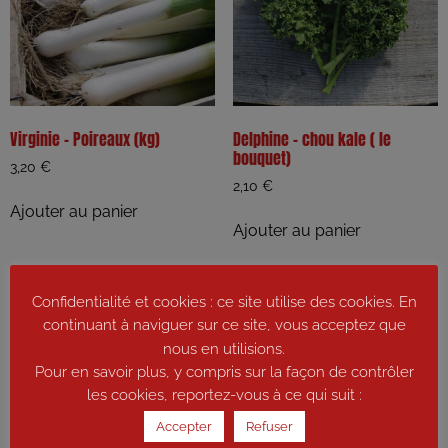
Virginie – Poireaux (kg)
Delphine – chou kale ( le
bouquet)
3,20
€
2,10
€
Ajouter au panier
Ajouter au panier
Confidentialité et cookies : ce site utilise des cookies. En
continuant à naviguer sur ce site, vous acceptez que
nous en utilisions.
Pour en savoir plus, y compris sur la façon de contrôler
les cookies, reportez-vous à ce qui suit :
Accepter
Refuser