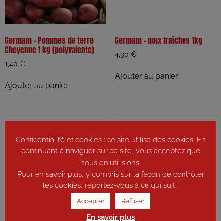
Germain – Pommes de terre
Germain – noix fraîches 1kg
Cheyenne 1 kg (polyvalente)
4,90
€
1,40
€
Ajouter au panier
Ajouter au panier
Confidentialité et cookies : ce site utilise des cookies. En
continuant à naviguer sur ce site, vous acceptez que
nous en utilisions.
Pour en savoir plus, y compris sur la façon de contrôler
les cookies, reportez-vous à ce qui suit :
Accepter
Refuser
En savoir plus