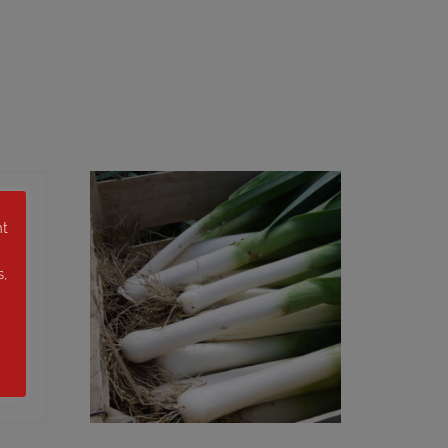
nt
s,