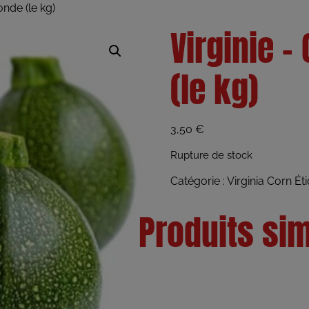
onde (le kg)
Virginie –
(le kg)
3,50
€
Rupture de stock
Catégorie :
Virginia Corn
Éti
Produits sim