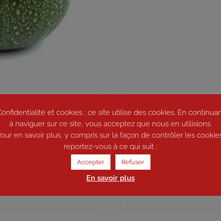
onfidentialité et cookies : ce site utilise des cookies. En continua
à naviguer sur ce site, vous acceptez que nous en utilisions.
our en savoir plus, y compris sur la façon de contrôler les cookie
reportez-vous à ce qui suit :
Accepter
Refuser
En savoir plus