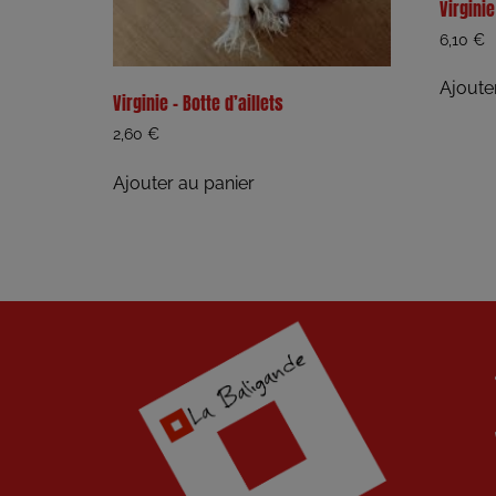
Virgini
6,10
€
Ajoute
Virginie – Botte d’aillets
2,60
€
Ajouter au panier