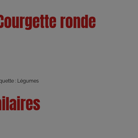
 Courgette ronde
quette :
Légumes
ilaires