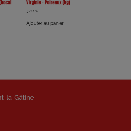
(bocal
Virginie – Poireaux (kg)
3,20
€
Ajouter au panier
nt-la-Gâtine