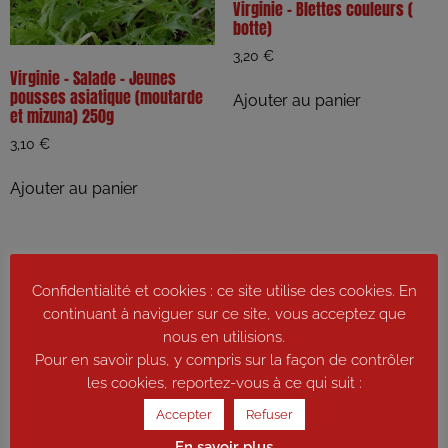
Virginie – Blettes couleurs (
botte)
3,20
€
Virginie – Salade – Jeunes
pousses asiatique (moutarde
Ajouter au panier
et mizuna) 250g
3,10
€
Ajouter au panier
Confidentialité et cookies : ce site utilise des cookies. En
continuant à naviguer sur ce site, vous acceptez que
nous en utilisions.
Pour en savoir plus, y compris sur la façon de contrôler
les cookies, reportez-vous à ce qui suit :
Accepter
Refuser
En savoir plus