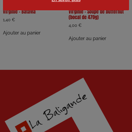
Virginie – Batavia
Virginie – Soupe de butternut
(bocal de 470g)
1,40
€
4,00
€
Ajouter au panier
Ajouter au panier