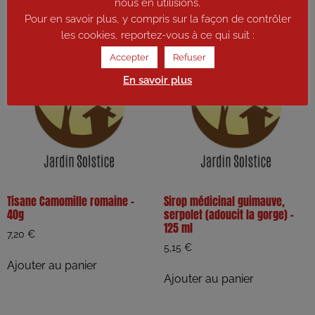
nous en utilisions.
Pour en savoir plus, y compris sur la façon de contrôler
les cookies, reportez-vous à ce qui suit :
Accepter
Refuser
En savoir plus
Tisane Camomille romaine –
Sirop médicinal guimauve,
40g
serpolet (adoucit la gorge) –
125 ml
7,20
€
5,15
€
Ajouter au panier
Ajouter au panier