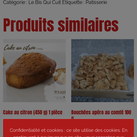
Catégorie :
Le Bis Qui Cuit
Étiquette :
Patisserie
Produits similaires
Cake au citron (450 g) 1 pièce
Bouchées apéro au comté 100
g
8,80
€
3,40
€
Confidentialité et cookies : ce site utilise des cookies. En
Ajouter au panier