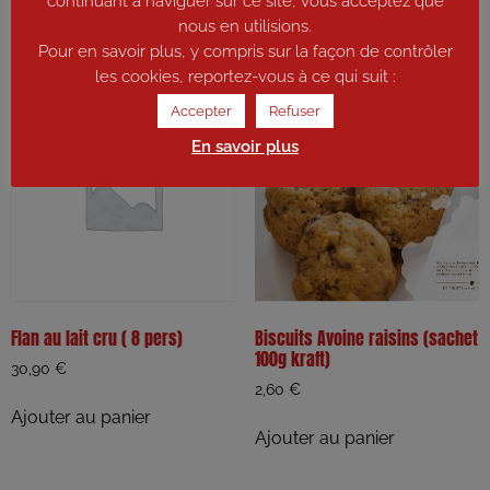
continuant à naviguer sur ce site, vous acceptez que
Ajouter au panier
nous en utilisions.
Pour en savoir plus, y compris sur la façon de contrôler
les cookies, reportez-vous à ce qui suit :
Accepter
Refuser
En savoir plus
Flan au lait cru ( 8 pers)
Biscuits Avoine raisins (sachet
100g kraft)
30,90
€
2,60
€
Ajouter au panier
Ajouter au panier