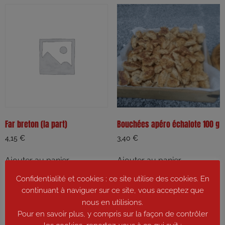
Far breton (la part)
Bouchées apéro échalote 100 g
4,15
€
3,40
€
Ajouter au panier
Ajouter au panier
Confidentialité et cookies : ce site utilise des cookies. En
continuant à naviguer sur ce site, vous acceptez que
nous en utilisions.
Pour en savoir plus, y compris sur la façon de contrôler