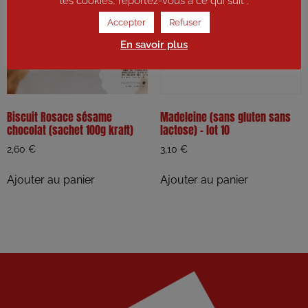
les cookies, reportez-vous à ce qui suit :
Accepter
Refuser
En savoir plus
Biscuit Rosace sésame
Madeleine (sans gluten sans
chocolat (sachet 100g kraft)
lactose) – lot 10
2,60
€
3,10
€
Ajouter au panier
Ajouter au panier