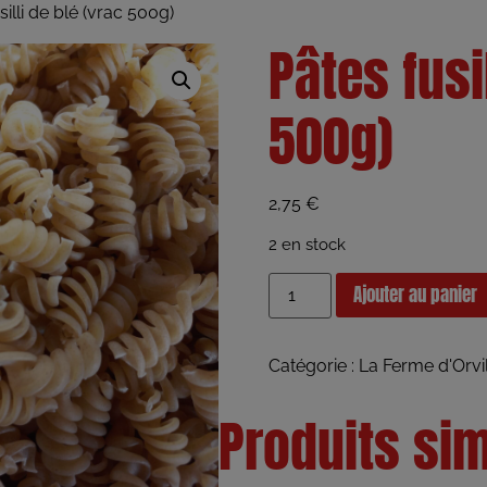
illi de blé (vrac 500g)
Pâtes fusi
500g)
2,75
€
2 en stock
Ajouter au panier
Catégorie :
La Ferme d'Orvil
Produits sim