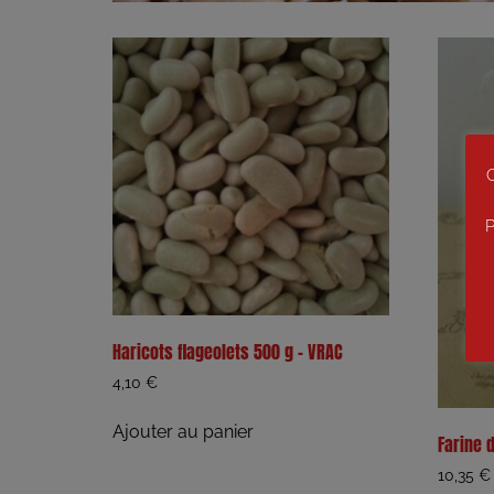
C
P
Haricots flageolets 500 g – VRAC
4,10
€
Ajouter au panier
Farine 
10,35
€