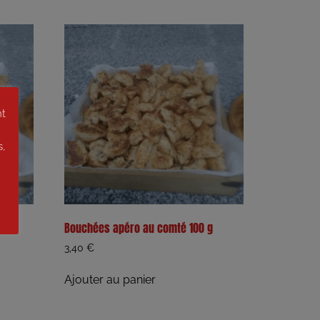
nt
s,
Bouchées apéro au comté 100 g
3,40
€
Ajouter au panier