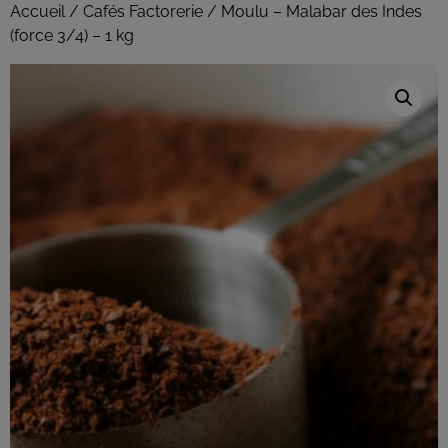
Accueil
/
Cafés Factorerie
/ Moulu – Malabar des Indes
(force 3/4) – 1 kg