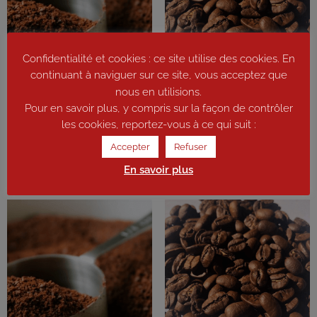
Confidentialité et cookies : ce site utilise des cookies. En
continuant à naviguer sur ce site, vous acceptez que
Moulu – Pérou BIO (force 2/4) –
Grains – Brésil Bahia (force 1/4)
nous en utilisions.
1 kg
– 1 kg
Pour en savoir plus, y compris sur la façon de contrôler
les cookies, reportez-vous à ce qui suit :
23,00
€
19,00
€
Accepter
Refuser
Ajouter au panier
Ajouter au panier
En savoir plus