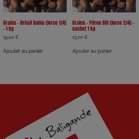
Grains – Brésil Bahia (force 1/4)
Grains – Pérou BIO (force 2/4) –
– 1 kg
sachet 1 kg
19,00
€
23,00
€
Ajouter au panier
Ajouter au panier