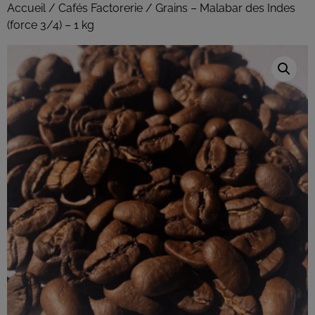
Accueil
/
Cafés Factorerie
/ Grains – Malabar des Indes
(force 3/4) – 1 kg