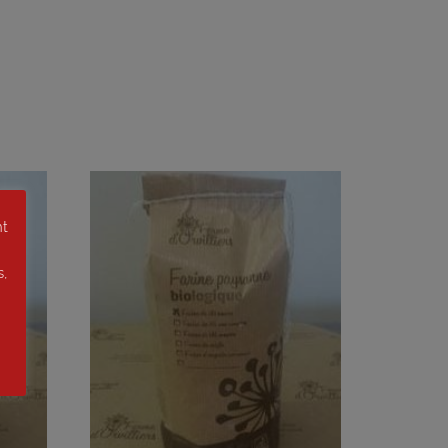
nt
s,