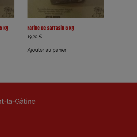
 5 kg
Farine de sarrasin 5 kg
19,20
€
Ajouter au panier
nt-la-Gâtine