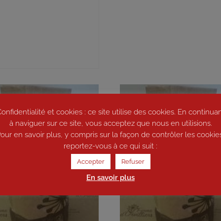
onfidentialité et cookies : ce site utilise des cookies. En continua
à naviguer sur ce site, vous acceptez que nous en utilisions.
our en savoir plus, y compris sur la façon de contrôler les cookie
reportez-vous à ce qui suit :
Accepter
Refuser
En savoir plus