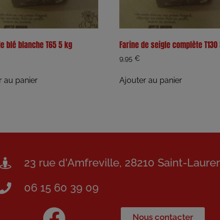
de blé blanche T65 5 kg
Farine de seigle complète T130
9,95
€
r au panier
Ajouter au panier
23 rue d'Amfreville, 28210 Saint-Laure
06 15 60 39 09
Nous contacter