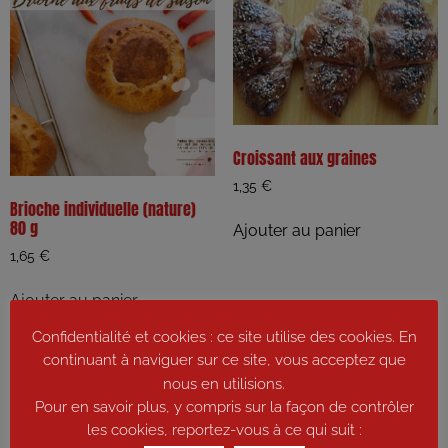
Croissant aux graines
1,35
€
Brioche individuelle (nature)
80 g
Ajouter au panier
1,65
€
Ajouter au panier
Confidentialité et cookies : ce site utilise des cookies. En
continuant à naviguer sur ce site, vous acceptez que
nous en utilisions.
Pour en savoir plus, y compris sur la façon de contrôler
les cookies, reportez-vous à ce qui suit :