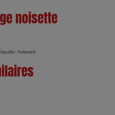
ge noisette
tiquette :
Patisserie
ilaires