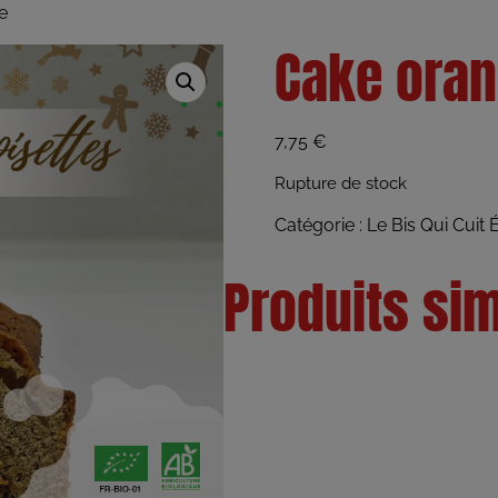
e
Cake oran
7,75
€
Rupture de stock
Catégorie :
Le Bis Qui Cuit
É
Produits sim