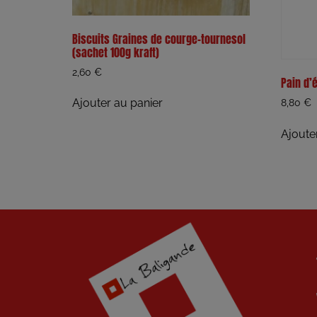
Biscuits Graines de courge-tournesol
(sachet 100g kraft)
2,60
€
Pain d’
Ajouter au panier
8,80
€
Ajoute