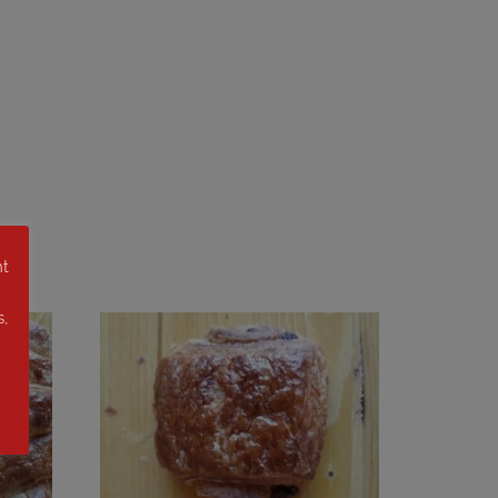
nt
s,