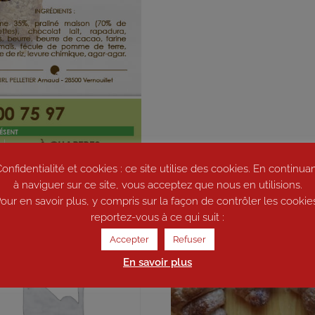
onfidentialité et cookies : ce site utilise des cookies. En continua
à naviguer sur ce site, vous acceptez que nous en utilisions.
our en savoir plus, y compris sur la façon de contrôler les cookie
reportez-vous à ce qui suit :
Accepter
Refuser
En savoir plus