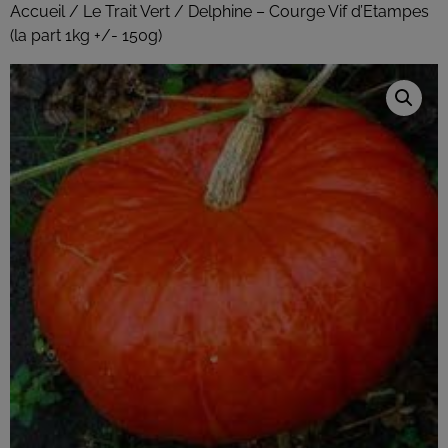
Accueil
/
Le Trait Vert
/ Delphine – Courge Vif d’Etampes
(la part 1kg +/- 150g)