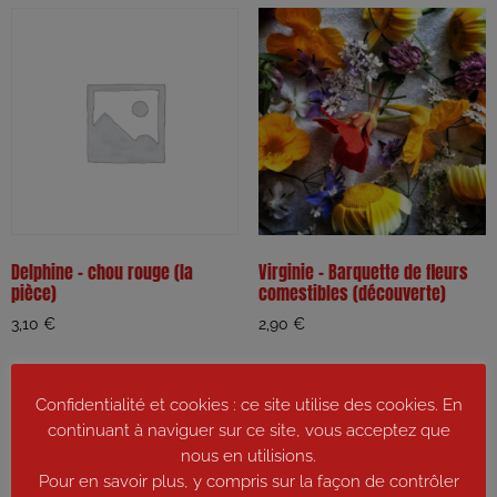
Delphine – chou rouge (la
Virginie – Barquette de fleurs
pièce)
comestibles (découverte)
3,10
€
2,90
€
Ajouter au panier
Ajouter au panier
Confidentialité et cookies : ce site utilise des cookies. En
continuant à naviguer sur ce site, vous acceptez que
nous en utilisions.
Pour en savoir plus, y compris sur la façon de contrôler