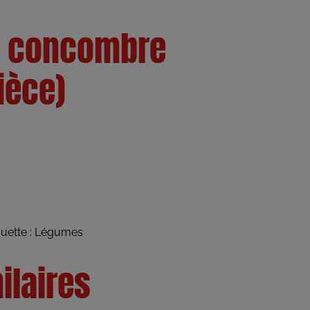
– concombre
pièce)
quette :
Légumes
ilaires