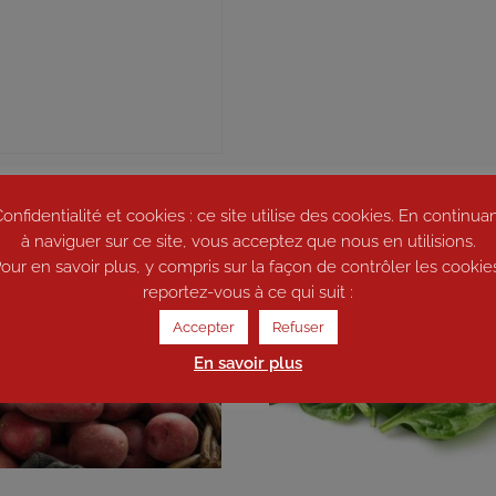
onfidentialité et cookies : ce site utilise des cookies. En continua
à naviguer sur ce site, vous acceptez que nous en utilisions.
our en savoir plus, y compris sur la façon de contrôler les cookie
reportez-vous à ce qui suit :
Accepter
Refuser
En savoir plus