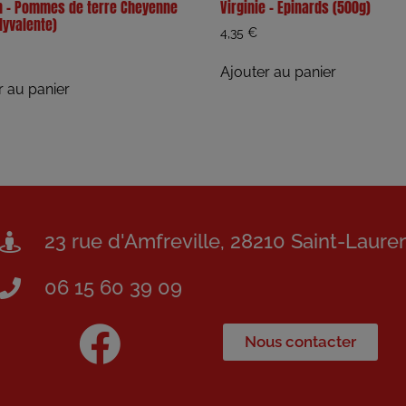
 – Pommes de terre Cheyenne
Virginie – Epinards (500g)
lyvalente)
4,35
€
Ajouter au panier
r au panier
23 rue d'Amfreville, 28210 Saint-Laure
06 15 60 39 09
Nous contacter