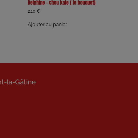
Delphine – chou kale ( le bouquet)
2,10
€
Ajouter au panier
nt-la-Gâtine