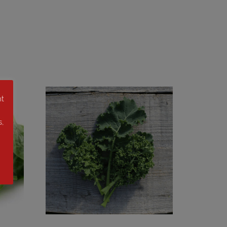
nt
s,