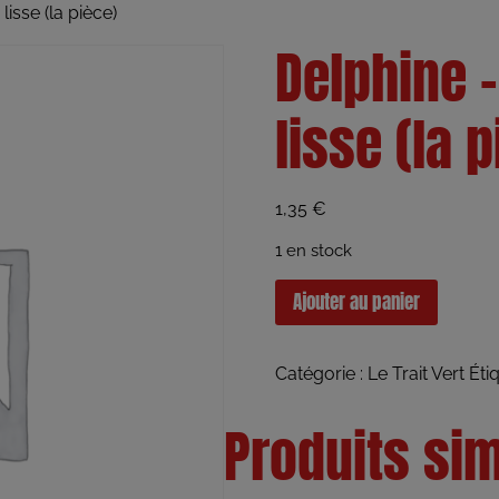
isse (la pièce)
Delphine 
lisse (la 
1,35
€
1 en stock
Ajouter au panier
Catégorie :
Le Trait Vert
Éti
Produits sim