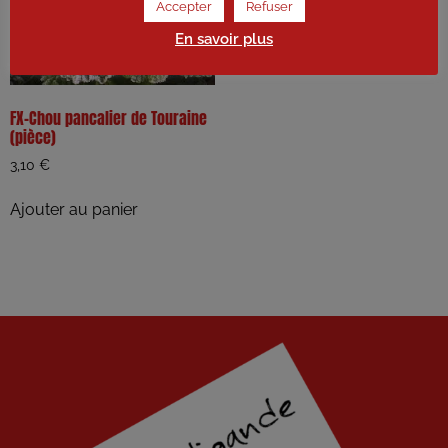
Accepter
Refuser
En savoir plus
FX-Chou pancalier de Touraine
(pièce)
3,10
€
Ajouter au panier