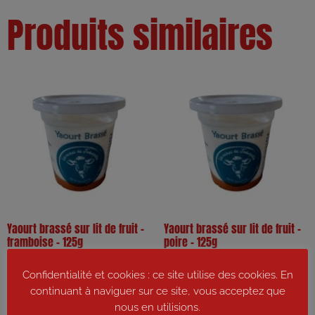
Produits similaires
Yaourt brassé sur lit de fruit –
Yaourt brassé sur lit de fruit –
framboise – 125g
poire – 125g
0,80
€
0,80
€
Confidentialité et cookies : ce site utilise des cookies. En
continuant à naviguer sur ce site, vous acceptez que
Ajouter au panier
Ajouter au panier
nous en utilisions.