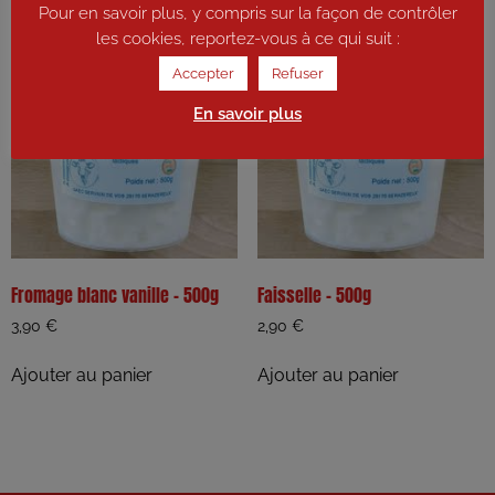
Pour en savoir plus, y compris sur la façon de contrôler
les cookies, reportez-vous à ce qui suit :
Accepter
Refuser
En savoir plus
Fromage blanc vanille – 500g
Faisselle – 500g
3,90
€
2,90
€
Ajouter au panier
Ajouter au panier