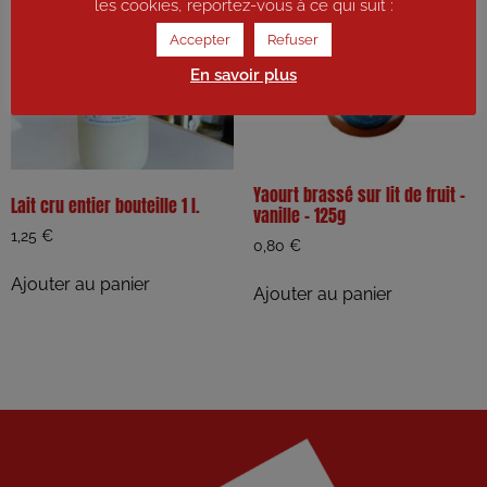
les cookies, reportez-vous à ce qui suit :
Accepter
Refuser
En savoir plus
Yaourt brassé sur lit de fruit –
Lait cru entier bouteille 1 l.
vanille – 125g
1,25
€
0,80
€
Ajouter au panier
Ajouter au panier