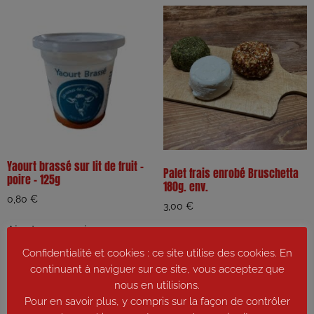
Yaourt brassé sur lit de fruit –
Palet frais enrobé Bruschetta
poire – 125g
180g. env.
0,80
€
3,00
€
Ajouter au panier
Ajouter au panier
Confidentialité et cookies : ce site utilise des cookies. En
continuant à naviguer sur ce site, vous acceptez que
nous en utilisions.
Pour en savoir plus, y compris sur la façon de contrôler