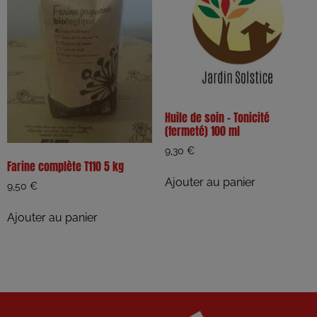
Huile de soin – Tonicité
(fermeté) 100 ml
9,30
€
Farine complète T110 5 kg
Ajouter au panier
9,50
€
Ajouter au panier