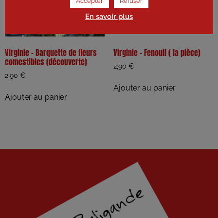
Accepter
Refuser
En savoir plus
Virginie – Barquette de fleurs
Virginie – Fenouil ( la pièce)
comestibles (découverte)
2,90
€
2,90
€
Ajouter au panier
Ajouter au panier