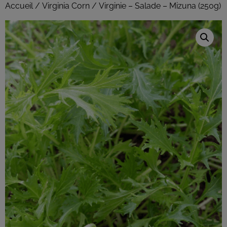
Accueil
/
Virginia Corn
/ Virginie – Salade – Mizuna (250g)