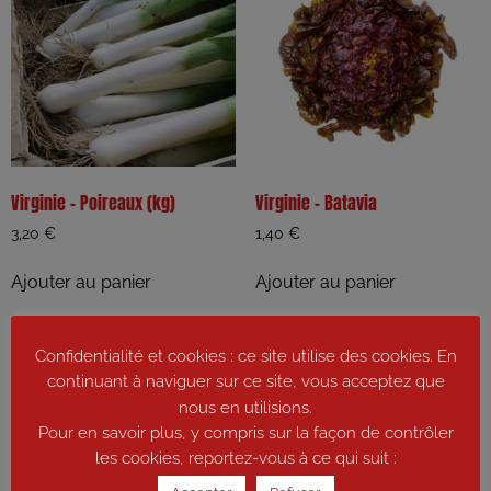
Virginie – Poireaux (kg)
Virginie – Batavia
3,20
€
1,40
€
Ajouter au panier
Ajouter au panier
Confidentialité et cookies : ce site utilise des cookies. En
continuant à naviguer sur ce site, vous acceptez que
nous en utilisions.
Pour en savoir plus, y compris sur la façon de contrôler
les cookies, reportez-vous à ce qui suit :