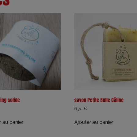
ng solide
savon Petite Bulle Câline
6,70
€
r au panier
Ajouter au panier