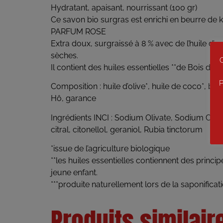
Hydratant, apaisant, nourrissant (100 gr)
Ce savon bio surgras est enrichi en beurre de k
PARFUM ROSE
Extra doux, surgraissé à 8 % avec de l’huile d’a
sèches.
C
Il contient des huiles essentielles **de Bois de
P
Composition : huile d’olive*, huile de coco*, beu
Hô, garance
Ingrédients INCI : Sodium Olivate, Sodium Coco
citral, citonellol, geraniol, Rubia tinctorum
*issue de l’agriculture biologique
**les huiles essentielles contiennent des princip
jeune enfant.
***produite naturellement lors de la saponificat
Produits similair