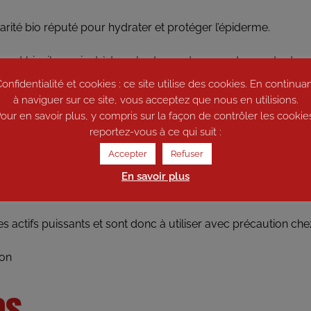
arité bio réputé pour hydrater et protéger l’épiderme.
vocat bio, il convient à tous les types de peau et apporte dou
onfidentialité et cookies : ce site utilise des cookies. En continua
 HO* et de Palmarosa * qui lui procurent un parfum fleuri
à naviguer sur ce site, vous acceptez que nous en utilisions.
our en savoir plus, y compris sur la façon de contrôler les cookie
rre de karité*, huile de colza*, eau, glycérine***, huile d’avoca
reportez-vous à ce qui suit :
Accepter
Refuser
ate, Sodium Shea Butterate, sodium Canolate, Aqua, Persea gr
En savoir plus
es actifs puissants et sont donc à utiliser avec précaution che
ion
es