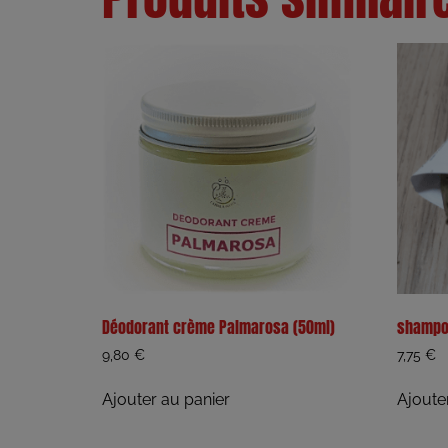
Déodorant crème Palmarosa (50ml)
shampoi
9,80
€
7,75
€
Ajouter au panier
Ajoute