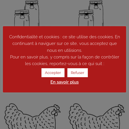
Confidentialité et cookies : ce site utilise des cookies. En
continuant à naviguer sur ce site, vous acceptez que
nous en utilisions.
Pour en savoir plus, y compris sur la façon de contrôler
Rillettes de poularde aux
Rillettes de poularde au piment
citrons confits 180g
d’espelette 180g
les cookies, reportez-vous à ce qui suit :
7,25
€
7,25
€
Accepter
Refuser
En savoir plus
Ajouter au panier
Ajouter au panier