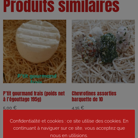
Produits similaires
P’tit gourmand frais (poids net
Chevrotines assorties
à l’égouttage 195g)
barquette de 10
5,00
€
4,15
€
Confidentialité et cookies : ce site utilise des cookies. En
Ajouter au panier
Ajouter au panier
continuant à naviguer sur ce site, vous acceptez que
nous en utilisions.