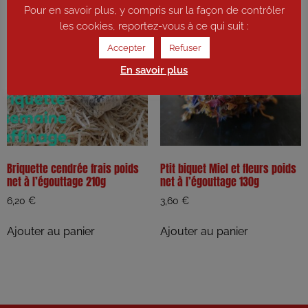
Pour en savoir plus, y compris sur la façon de contrôler
les cookies, reportez-vous à ce qui suit :
Accepter
Refuser
En savoir plus
Briquette cendrée frais poids
Ptit biquet Miel et fleurs poids
net à l’égouttage 210g
net à l’égouttage 130g
6,20
€
3,60
€
Ajouter au panier
Ajouter au panier