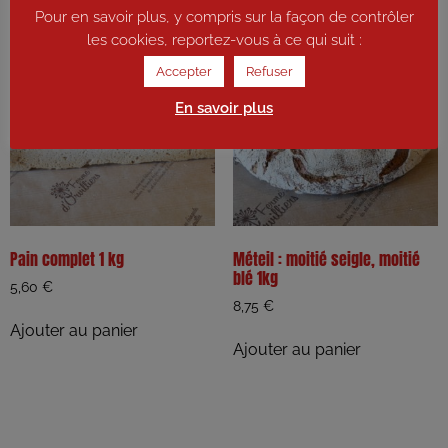
Pour en savoir plus, y compris sur la façon de contrôler
les cookies, reportez-vous à ce qui suit :
Accepter
Refuser
En savoir plus
Pain complet 1 kg
Méteil : moitié seigle, moitié
blé 1kg
5,60
€
8,75
€
Ajouter au panier
Ajouter au panier