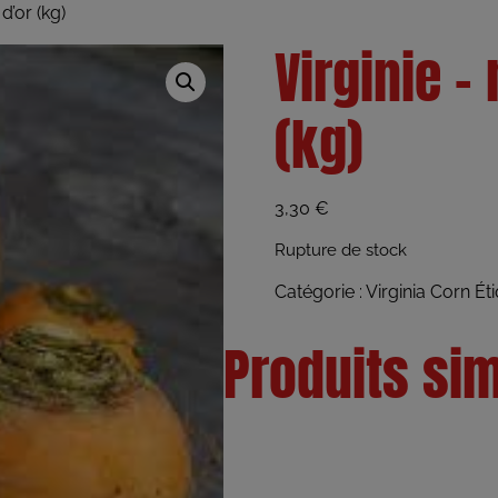
d’or (kg)
Virginie –
(kg)
3,30
€
Rupture de stock
Catégorie :
Virginia Corn
Éti
Produits sim