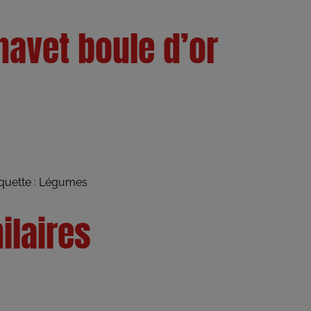
 navet boule d’or
quette :
Légumes
ilaires