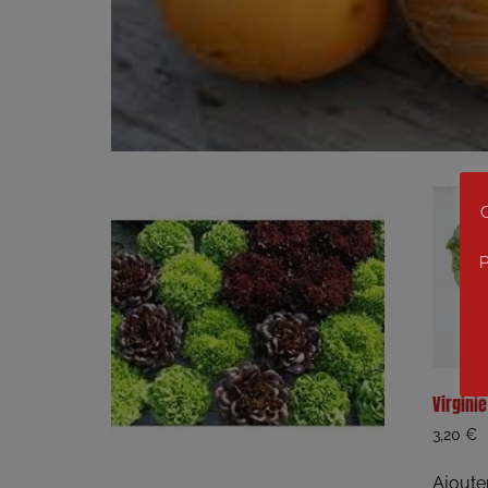
C
P
Virginie
3,20
€
Ajoute