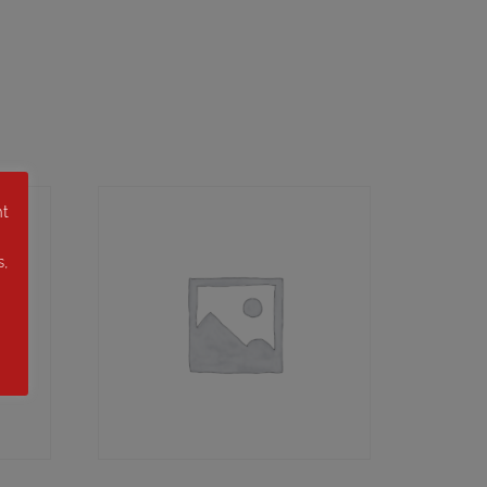
nt
s,