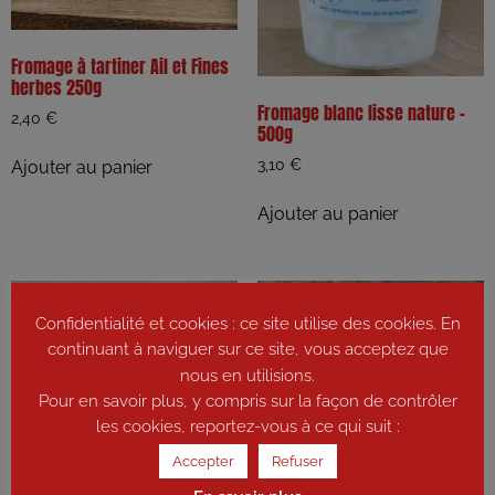
Fromage à tartiner Ail et Fines
herbes 250g
Fromage blanc lisse nature –
2,40
€
500g
3,10
€
Ajouter au panier
Ajouter au panier
Confidentialité et cookies : ce site utilise des cookies. En
continuant à naviguer sur ce site, vous acceptez que
nous en utilisions.
Pour en savoir plus, y compris sur la façon de contrôler
les cookies, reportez-vous à ce qui suit :
Accepter
Refuser