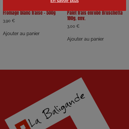
En savoir plus
Fromage blanc fraise – 500g
Palet frais enrobé Bruschetta
180g. env.
3,90
€
3,00
€
Ajouter au panier
Ajouter au panier