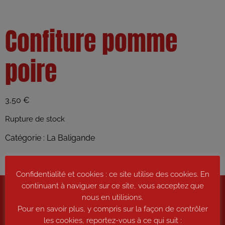
Confiture pomme
poire
3,50
€
Rupture de stock
Catégorie :
La Baligande
Confidentialité et cookies : ce site utilise des cookies. En
continuant à naviguer sur ce site, vous acceptez que
nous en utilisions.
Pour en savoir plus, y compris sur la façon de contrôler
les cookies, reportez-vous à ce qui suit :