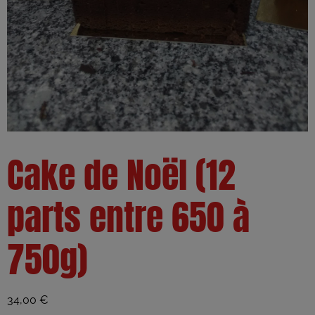
Cake de Noël (12
parts entre 650 à
750g)
34,00
€