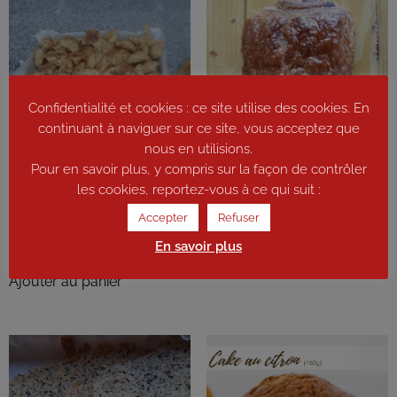
Confidentialité et cookies : ce site utilise des cookies. En
continuant à naviguer sur ce site, vous acceptez que
nous en utilisions.
Pain au chocolat
Pour en savoir plus, y compris sur la façon de contrôler
1,65
€
les cookies, reportez-vous à ce qui suit :
Bouchées apéro au comté 100
g
Ajouter au panier
Accepter
Refuser
3,40
€
En savoir plus
Ajouter au panier