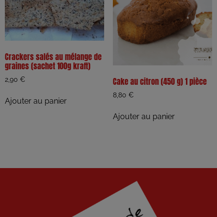
Crackers salés au mélange de
graines (sachet 100g kraft)
2,90
€
Cake au citron (450 g) 1 pièce
8,80
€
Ajouter au panier
Ajouter au panier