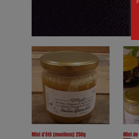
P
Miel d’été (moelleux) 250g
Miel de