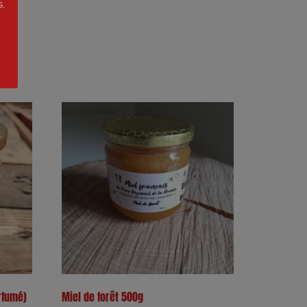
s,
rfumé)
Miel de forêt 500g