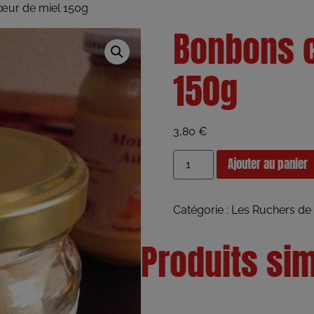
ur de miel 150g
Bonbons 
150g
3,80
€
Ajouter au panier
Catégorie :
Les Ruchers de 
Produits sim