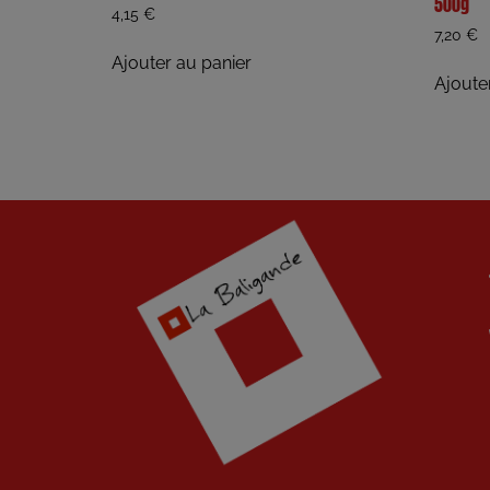
500g
4,15
€
7,20
€
Ajouter au panier
Ajoute