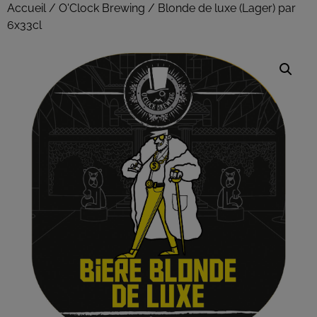
Accueil
/
O'Clock Brewing
/ Blonde de luxe (Lager) par
6x33cl