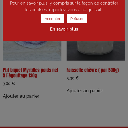
Pour en savoir plus, y compris sur la façon de contrôler
les cookies, reportez-vous à ce qui suit :
Accepter
Refuser
En savoir plus
Ptit biquet Myrtilles poids net
Faisselle chèvre ( par 500g)
à l’égouttage 130g
5,90
€
3,60
€
Ajouter au panier
Ajouter au panier