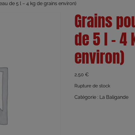
au de 5 l – 4 kg de grains environ)
Grains po
de 5 l – 4
environ)
2,50
€
Rupture de stock
Catégorie :
La Baligande