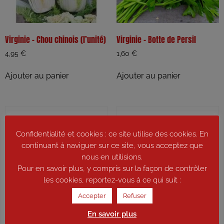
Virginie – Chou chinois (l’unité)
Virginie – Botte de Persil
4,95
€
1,60
€
Ajouter au panier
Ajouter au panier
Confidentialité et cookies : ce site utilise des cookies. En
continuant à naviguer sur ce site, vous acceptez que
nous en utilisions.
Pour en savoir plus, y compris sur la façon de contrôler
les cookies, reportez-vous à ce qui suit :
Accepter
Refuser
En savoir plus