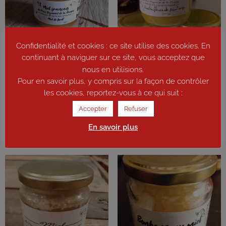
Confidentialité et cookies : ce site utilise des cookies. En
continuant à naviguer sur ce site, vous acceptez que
nous en utilisions.
Miel de forêt 500g
Miel de printemps ( blanc et
Pour en savoir plus, y compris sur la façon de contrôler
dur) 250g
les cookies, reportez-vous à ce qui suit :
8,25
€
4,15
€
Accepter
Refuser
Ajouter au panier
Ajouter au panier
En savoir plus