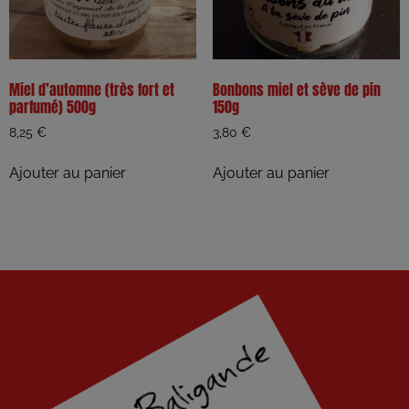
Miel d’automne (très fort et
Bonbons miel et sève de pin
parfumé) 500g
150g
8,25
€
3,80
€
Ajouter au panier
Ajouter au panier